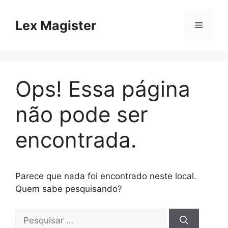
Pular
para
Lex Magister
Menu
o
conteúdo
Ops! Essa página
não pode ser
encontrada.
Parece que nada foi encontrado neste local.
Quem sabe pesquisando?
Pesquisar
por: